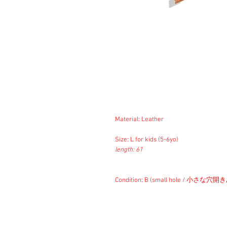
Material: Leather
Size: L for kids (5-6yo)
length: 61
Condition: B (small hole / 小さな穴