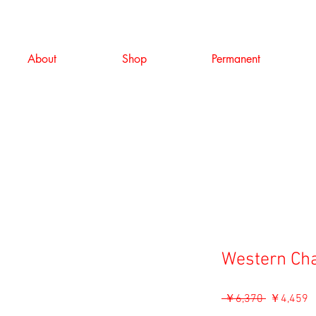
About
Shop
Permanent
Western Ch
通
 ￥6,370 
￥4,459
常