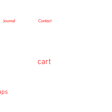
Journal
Contact
cart
aps
セ
ー