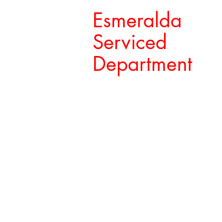
Esmeralda
Serviced
Department