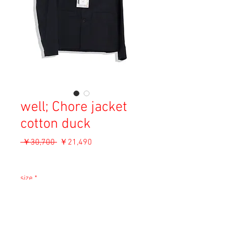
well; Chore jacket
cotton duck
通
セ
 ￥30,700 
￥21,490
常
ー
消費税込み
価
ル
格
価
size
*
格