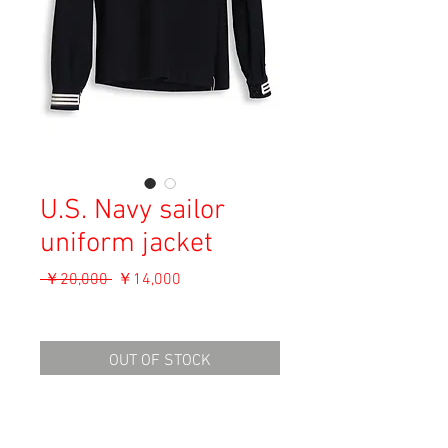
U.S. Navy sailor
uniform jacket
通
セ
 ￥20,000 
￥14,000
常
ー
消費税込み
価
ル
格
価
OUT OF STOCK
格
Material: 100% Wool