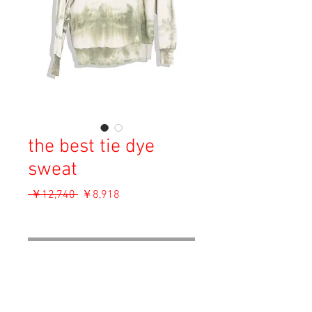
the best tie dye
sweat
通
セ
 ￥12,740 
￥8,918
常
ー
消費税込み
価
ル
格
価
OUT OF STOCK
格
Material : Cotton