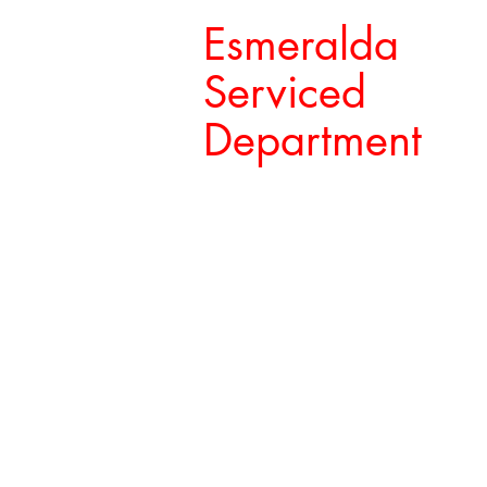
Esmeralda
Serviced
Department