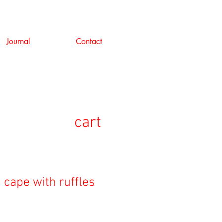
Journal
Contact
cart
 cape with ruffles
セ
ー