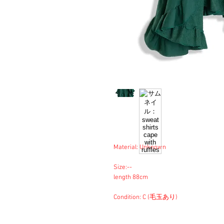
Material: Unknown
Size:--
length 88cm
Condition: C (毛玉あり)