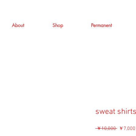
About
Shop
Permanent
sweat shirts
通
 ￥10,000 
￥7,000
常