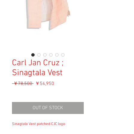
Carl Jan Cruz ;
Sinagtala Vest
通
セ
 ￥78,500 
￥54,950
常
ー
消費税込み
価
ル
格
価
OUT OF STOCK
格
Sinagtala Vest patched CJC logo