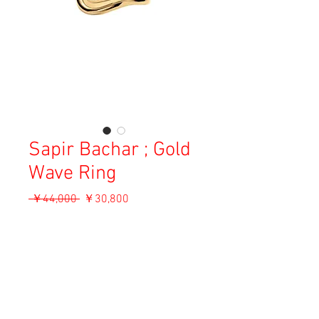
Sapir Bachar ; Gold
Wave Ring
通
セ
 ￥44,000 
￥30,800
常
ー
消費税込み
価
ル
格
価
OUT OF STOCK
格
Material: 24K Gold Plated Sterling Silver