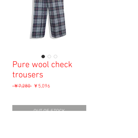
Pure wool check
trousers
通
セ
 ￥7,280 
￥5,096
常
ー
消費税込み
価
ル
格
価
OUT OF STOCK
格
Material: Wool
Size: XL