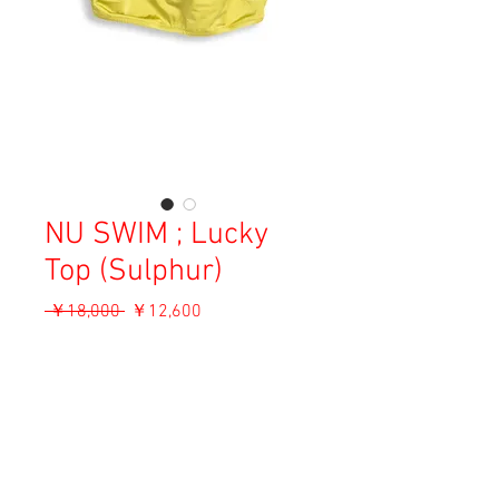
NU SWIM ; Lucky
Top (Sulphur)
通
セ
 ￥18,000 
￥12,600
常
ー
消費税込み
価
ル
格
価
OUT OF STOCK
格
Material: 78% Recycled Polyamide, 22%
Elastine