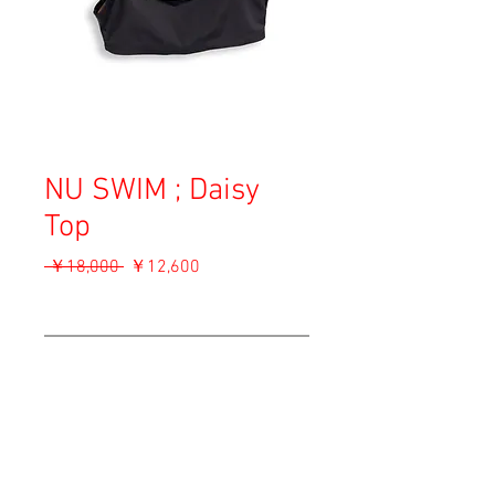
NU SWIM ; Daisy
Top
通
セ
 ￥18,000 
￥12,600
常
ー
消費税込み
価
ル
格
価
OUT OF STOCK
格
Material: 78% Recycled Polyamide, 22%
Elastine
Size: S