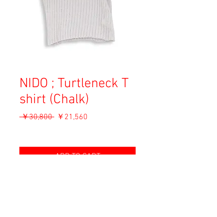
NIDO ; Turtleneck T
shirt (Chalk)
通
セ
 ￥30,800 
￥21,560
常
ー
消費税込み
価
ル
格
価
ADD TO CART
格
Material: Cotton
Size: S
shoulder 33cm