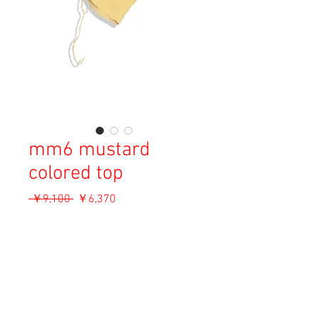
mm6 mustard
colored top
通
セ
 ￥9,100 
￥6,370
常
ー
消費税込み
価
ル
格
価
OUT OF STOCK
格
Material: Cotton
Size: Unknown