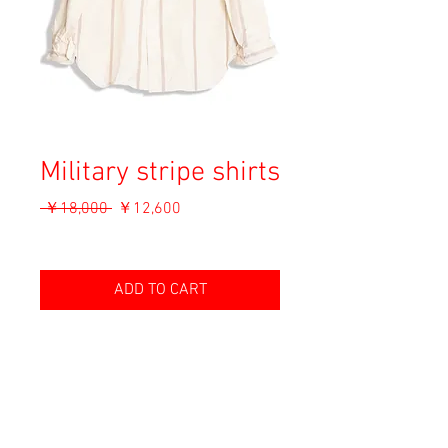
Military stripe shirts
通
セ
 ￥18,000 
￥12,600
常
ー
消費税込み
価
ル
格
価
ADD TO CART
格
Material: Unknown
Size: --
shoulder 50cm
length 77cm