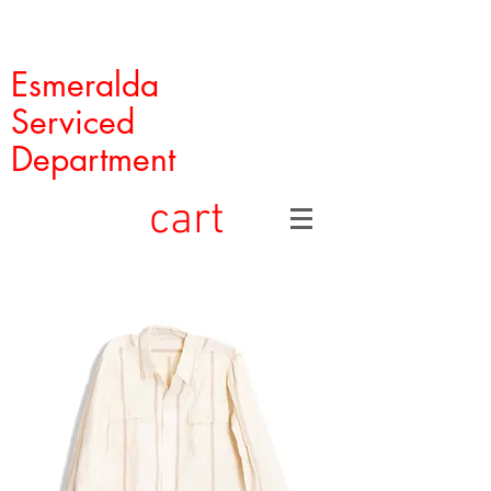
Esmeralda
Serviced
Department
cart