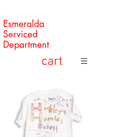
Esmeralda
Serviced
Department
cart