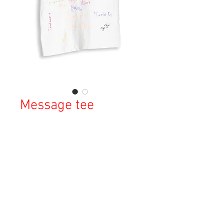
Message tee
通
セ
 ￥10,000 
￥7,000
常
ー
消費税込み
価
ル
格
価
OUT OF STOCK
格
Copyright © 2023 Esmeralda Serviced Depatment, All rights reserved.