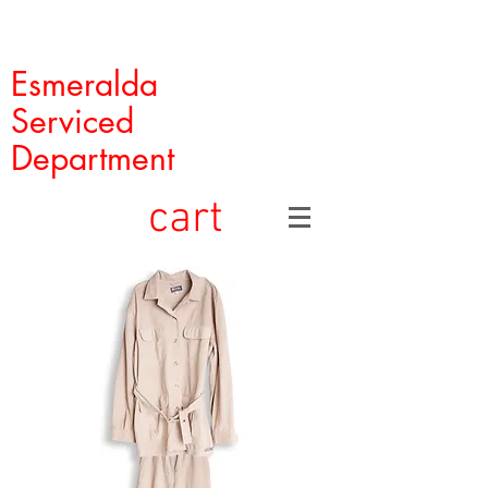
Esmeralda
Serviced
Department
cart