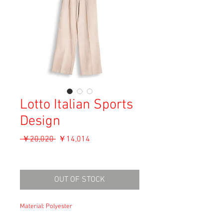
Lotto Italian Sports
Design
通
セ
 ￥20,020 
￥14,014
常
ー
消費税込み
価
ル
格
価
OUT OF STOCK
格
Material: Polyester