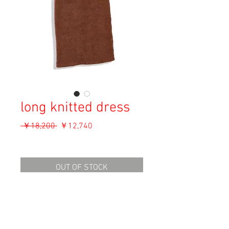
long knitted dress
通
セ
 ￥18,200 
￥12,740
常
ー
消費税込み
価
ル
格
価
OUT OF STOCK
格
Material: Unknown
Size: 40
length 104cm