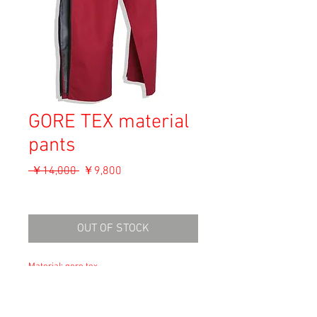
GORE TEX material
pants
通
セ
 ￥14,000 
￥9,800
常
ー
消費税込み
価
ル
格
価
OUT OF STOCK
格
Material: gore tex
Size: Unknown
waist 39cm