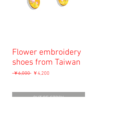
Flower embroidery
shoes from Taiwan
通
セ
 ￥6,000 
￥4,200
常
ー
消費税込み
価
ル
格
価
OUT OF STOCK
格
Material: Unknown
Size: 約24cm (70)