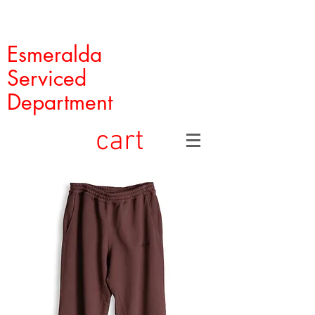
Esmeralda
Serviced
Department
cart