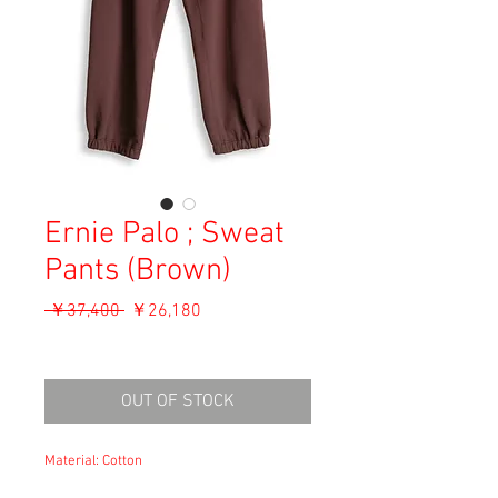
Ernie Palo ; Sweat
Pants (Brown)
通
セ
 ￥37,400 
￥26,180
常
ー
消費税込み
価
ル
格
価
OUT OF STOCK
格
Material: Cotton