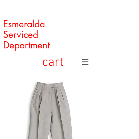
Esmeralda
Serviced
Department
cart