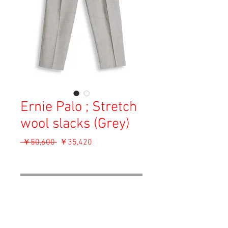
Ernie Palo ; Stretch
wool slacks (Grey)
通
セ
 ￥50,600 
￥35,420
常
ー
消費税込み
価
ル
格
価
OUT OF STOCK
格
Material: 96% Wool, 4% Polyester