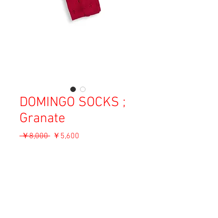
DOMINGO SOCKS ;
Granate
通
セ
 ￥8,000 
￥5,600
常
ー
消費税込み
価
ル
格
価
ADD TO CART
格
Material: Cotton