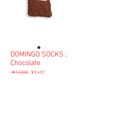
DOMINGO SOCKS ;
Chocolate
通
セ
 ￥12,000 
￥8,400
常
ー
消費税込み
価
ル
格
価
ADD TO CART
格
Material: Cotton