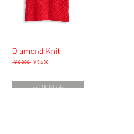
Diamond Knit
通
セ
 ￥8,000 
￥5,600
常
ー
消費税込み
価
ル
格
価
OUT OF STOCK
格
Material: Unknown
Size: Unknown
Condition: A