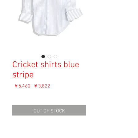
Cricket shirts blue
stripe
通
セ
 ￥5,460 
￥3,822
常
ー
消費税込み
価
ル
格
価
OUT OF STOCK
格
Material: Unknown