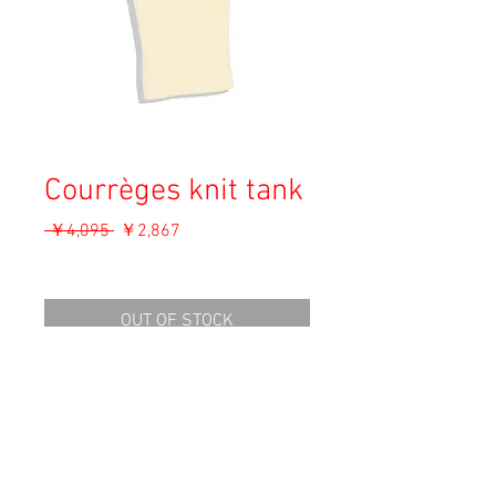
Courrèges knit tank
通
セ
 ￥4,095 
￥2,867
常
ー
消費税込み
価
ル
格
価
OUT OF STOCK
格
Material: Wool
Size: S-M (9R)
Condition: B