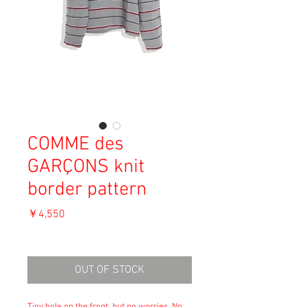
COMME des
GARÇONS knit
border pattern
価
￥4,550
格
消費税込み
OUT OF STOCK