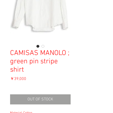
CAMISAS MANOLO ;
green pin stripe
shirt
価
￥39,000
格
消費税込み
OUT OF STOCK