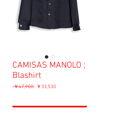
CAMISAS MANOLO ;
Blashirt
通
セ
 ￥47,900 
￥33,530
常
ー
消費税込み
価
ル
格
価
ADD TO CART
格
Material: Cotton