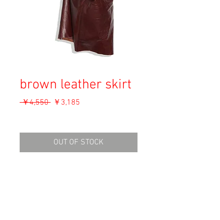
brown leather skirt
通
セ
 ￥4,550 
￥3,185
常
ー
消費税込み
価
ル
格
価
OUT OF STOCK
格
Material: Leather
Size: XL
waist: 42
length: 58