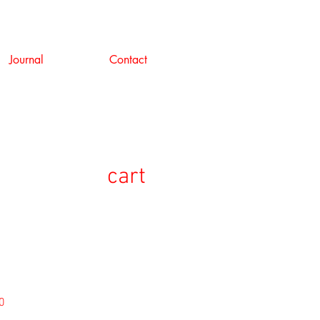
Journal
Contact
cart
セ
0
ー