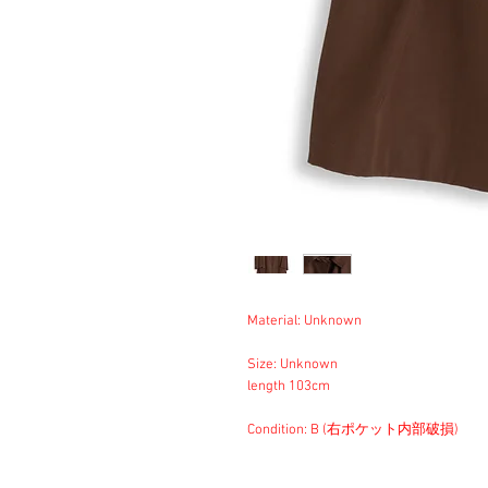
Material: Unknown
Size: Unknown
length 103cm
Condition: B (右ポケット内部破損)