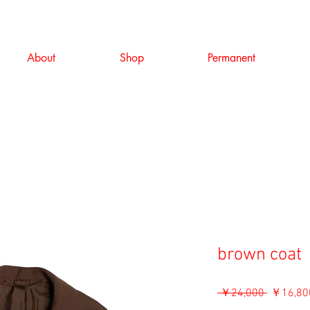
About
Shop
Permanent
brown coat
通
 ￥24,000 
￥16,80
常