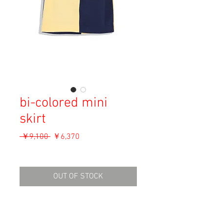
bi-colored mini
skirt
通
セ
 ￥9,100 
￥6,370
常
ー
消費税込み
価
ル
格
価
OUT OF STOCK
格
Material: