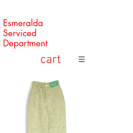
Esmeralda
Serviced
Department
cart