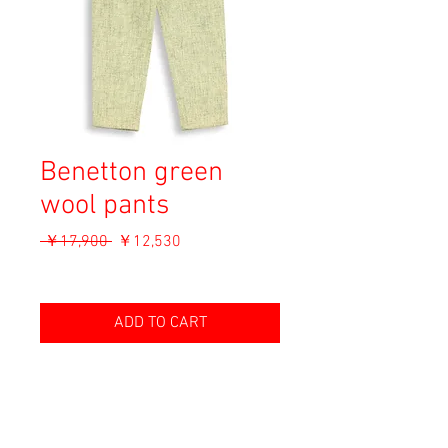
Benetton green
wool pants
通
セ
 ￥17,900 
￥12,530
常
ー
消費税込み
価
ル
格
価
ADD TO CART
格
Material: 80% Wool, 15% Nylon, 5% Trital
Size: 40
waist 31cm