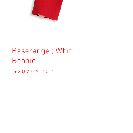
Baserange ; Whit
Beanie
通
セ
 ￥20,020 
￥14,014
常
ー
消費税込み
価
ル
格
価
ADD TO CART
格
Material: 95% Recycled Cashmere, 5%
Wool