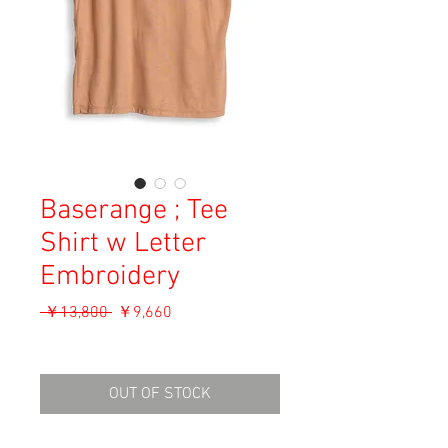
Baserange ; Tee
Shirt w Letter
Embroidery
通
セ
 ￥13,800 
￥9,660
常
ー
消費税込み
価
ル
格
価
OUT OF STOCK
格