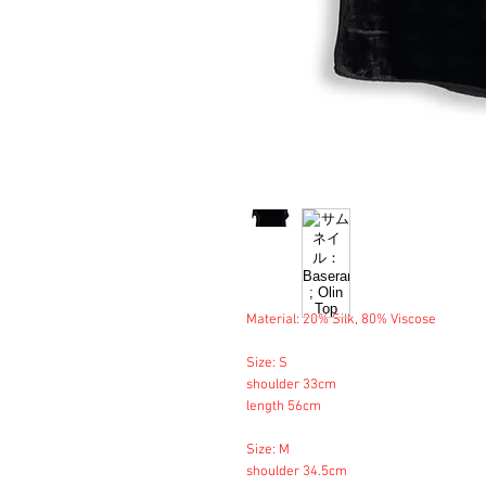
Material: 20% Silk, 80% Viscose
Size: S
shoulder 33cm
length 56cm
Size: M
shoulder 34.5cm