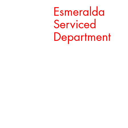
Esmeralda
Serviced
Department