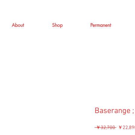
About
Shop
Permanent
Baserange ;
通
 ￥32,700 
￥22,89
常