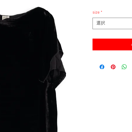
消費税込み
価
格
size
*
選択