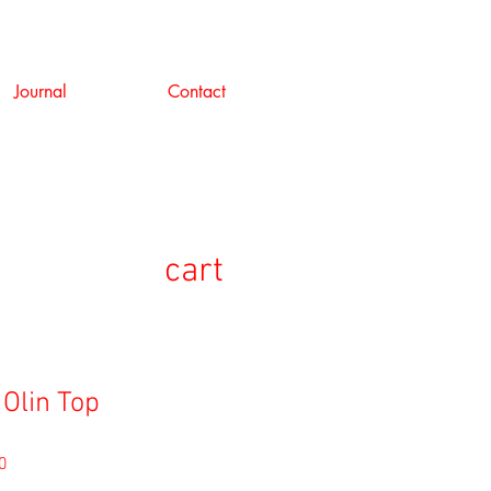
Journal
Contact
cart
 Olin Top
セ
0
ー