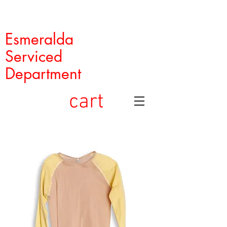
Esmeralda
Serviced
Department
cart