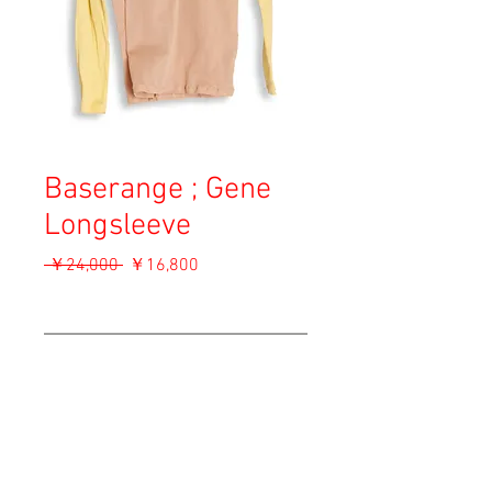
Baserange ; Gene
Longsleeve
通
セ
 ￥24,000 
￥16,800
常
ー
消費税込み
価
ル
格
価
OUT OF STOCK
格
Material: Organic Cotton
Size: M
length 60cm