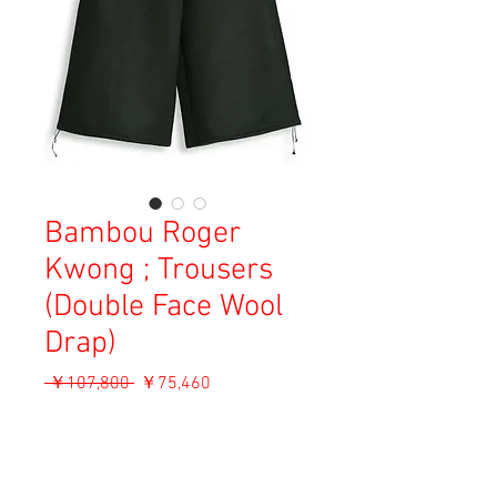
Bambou Roger
Kwong ; Trousers
(Double Face Wool
Drap)
通
セ
 ￥107,800 
￥75,460
常
ー
消費税込み
価
ル
格
価
ADD TO CART
格