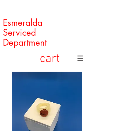
Esmeralda
Serviced
Department
cart