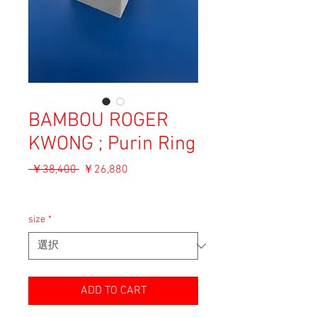
BAMBOU ROGER
KWONG ; Purin Ring
通
セ
 ￥38,400 
￥26,880
常
ー
消費税込み
価
ル
格
価
size
*
格
ADD TO CART