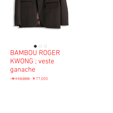
BAMBOU ROGER
KWONG ; veste
ganache
通
セ
 ￥110,000 
￥77,000
常
ー
消費税込み
価
ル
格
価
OUT OF STOCK
格