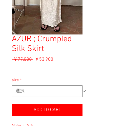
AZUR ; Crumpled
Silk Skirt
通
セ
 ￥77,000 
￥53,900
常
ー
消費税込み
価
ル
格
価
size
*
格
ADD TO CART
Material: Silk