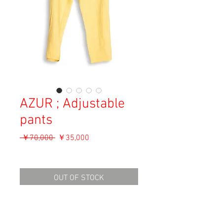
AZUR ; Adjustable
pants
通
セ
 ￥70,000 
￥35,000
常
ー
消費税込み
価
ル
格
価
OUT OF STOCK
格
Material: Silk