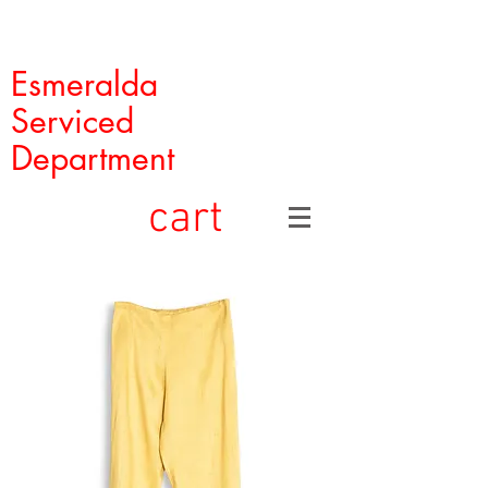
Esmeralda
Serviced
Department
cart