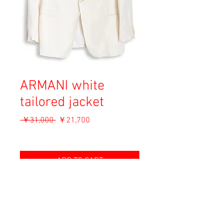
ARMANI white
tailored jacket
通
セ
 ￥31,000 
￥21,700
常
ー
消費税込み
価
ル
格
価
ADD TO CART
格
Material: 60% Linen, 40% Silk
Size: