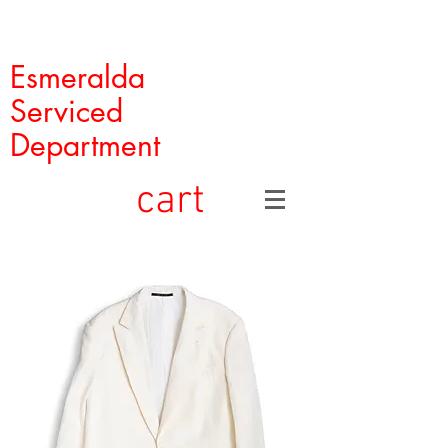
Esmeralda
Serviced
Department
cart